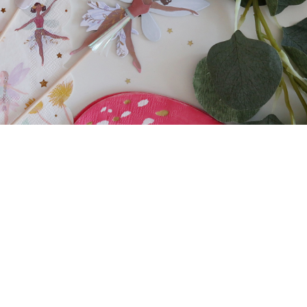
criação de
conteúdo
tornar os vossos produtos
únicos
Saber Mais