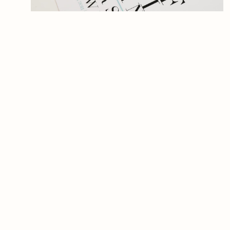
Estes ABCs são personalizáveis e foram a ideia
mais engraçada de refazer os quadros de
letras dos oftalmologistas que eu adoro e que
vejo com regularidade, não fosse eu um
bocadinho vesga! Que acham? as encomendas
têm sido mais que muitas e eu estou a adorar
fazer o que gosto e voltar a escrever datas e
dados que nunca nenhuma mãe quer esquecer,
mas que precisa sempre ir ver ao livrinho do
bebé! É o peso, o peso é o dado mais chato de
lembrar parece!