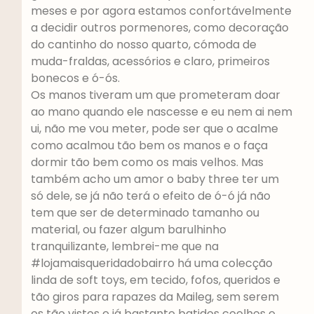
meses e por agora estamos confortávelmente
a decidir outros pormenores, como decoração
do cantinho do nosso quarto, cómoda de
muda-fraldas, acessórios e claro, primeiros
bonecos e ó-ós.
Os manos tiveram um que prometeram doar
ao mano quando ele nascesse e eu nem ai nem
ui, não me vou meter, pode ser que o acalme
como acalmou tão bem os manos e o faça
dormir tão bem como os mais velhos. Mas
também acho um amor o baby three ter um
só dele, se já não terá o efeito de ó-ó já não
tem que ser de determinado tamanho ou
material, ou fazer algum barulhinho
tranquilizante, lembrei-me que na
#lojamaisqueridadobairro há uma colecção
linda de soft toys, em tecido, fofos, queridos e
tão giros para rapazes da Maileg, sem serem
os tão vistos e já bastante batidos coelhos e