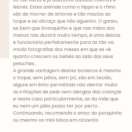
lebres. Estes animais como o hippo e o rhino
são de morrer de amores e tão macios ao
toque e ao abraço que não aguento. O ganso,
se bem que branquinho e que nas mãos dos
manos não durará muito tempo, é uma delícia
e funcionaria perfeitamente para as tão na
moda fotografias dos meses em que se vê
quanto crescem os bebés ao lado dos seus
peluches…
A grande vantagem destes bonecos é mesmo
o toque, sem pêlos, sem pó, são em tecido,
alguns em linho permitindo não alertar muito
as irritações de pele nem alergias das crianças
e neste caso particularmente, as da mãe que
eu nem um pêlo posso ter por perto…
Continuando, recomenda o amor do porquinho
ou mesmo os mini lobos em cinzento
principalmente para rapazes. E dito isto, há