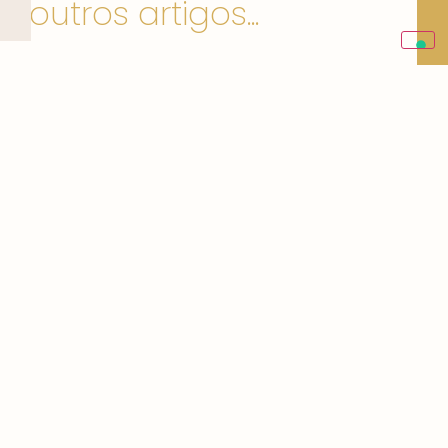
outros artigos...
workshop | joana trigueiros
Um workshop com a Joana
Trigueiros, continuo a minha meta
banana bread | o que
comer
Adoro pão de banana! Cozinhar
para mim não é um
Gestão de Redes Sociais
Gestão de Redes Sociais. Sente
que isto das Redes Sociais