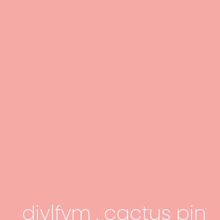
diy|fvm . cactus pin