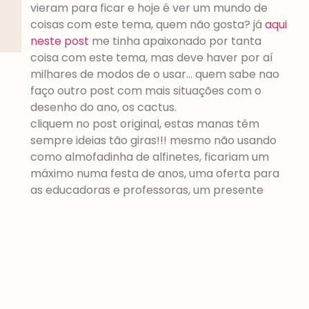
vieram para ficar e hoje é ver um mundo de
coisas com este tema, quem não gosta? já
aqui
neste post
me tinha apaixonado por tanta
coisa com este tema, mas deve haver por aí
milhares de modos de o usar… quem sabe nao
faço outro post com mais situações com o
desenho do ano, os cactus.
cliquem no post original, estas manas têm
sempre ideias tão giras!!! mesmo não usando
como almofadinha de alfinetes, ficariam um
máximo numa festa de anos, uma oferta para
as educadoras e professoras, um presente
para uma amiga ou até como oferta para um
bebé recém-nascido e um quarto bem
pensado… fica a dica!
anterior
próximo