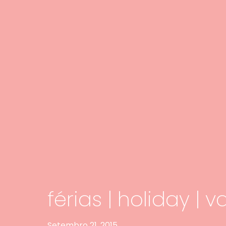
férias | holiday | v
Setembro 21, 2015