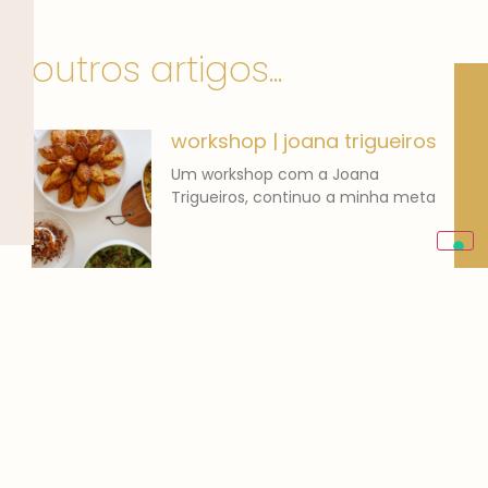
outros artigos...
workshop | joana trigueiros
Um workshop com a Joana
Trigueiros, continuo a minha meta
banana bread | o que
comer
Adoro pão de banana! Cozinhar
para mim não é um
Gestão de Redes Sociais