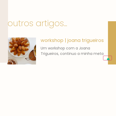
outros artigos...
workshop | joana trigueiros
Um workshop com a Joana
Trigueiros, continuo a minha meta
banana bread | o que
comer
Adoro pão de banana! Cozinhar
para mim não é um