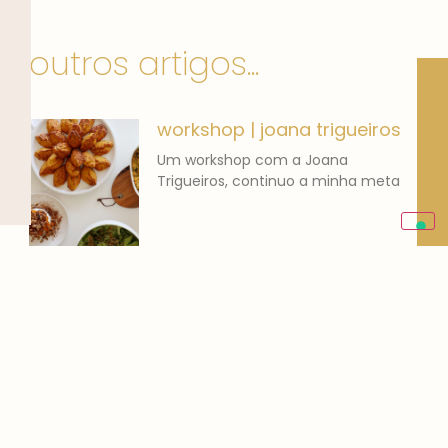
outros artigos...
workshop | joana trigueiros
Um workshop com a Joana
Trigueiros, continuo a minha meta
banana bread | o que
comer
Adoro pão de banana! Cozinhar
para mim não é um
Gestão de Redes Sociais