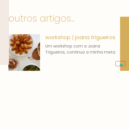
outros artigos...
workshop | joana trigueiros
Um workshop com a Joana
Trigueiros, continuo a minha meta
banana bread | o que
comer
Adoro pão de banana! Cozinhar
para mim não é um
Gestão de Redes Sociais