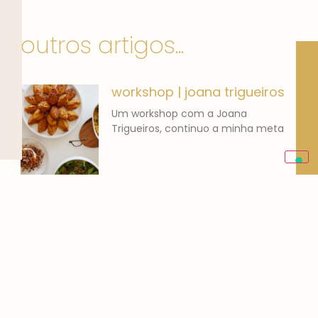
outros artigos...
workshop | joana trigueiros
Um workshop com a Joana
Trigueiros, continuo a minha meta
banana bread | o que
comer
Adoro pão de banana! Cozinhar
para mim não é um
Gestão de Redes Sociais