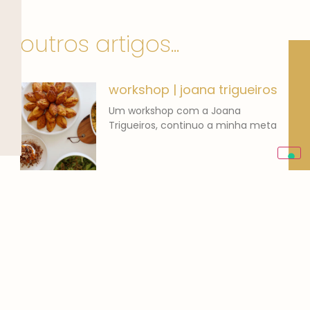
outros artigos...
workshop | joana trigueiros
Um workshop com a Joana
Trigueiros, continuo a minha meta
banana bread | o que
comer
Adoro pão de banana! Cozinhar
para mim não é um
Gestão de Redes Sociais