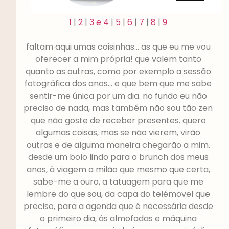
1
|
2
|
3 e 4
|
5
|
6
|
7
|
8
|
9
faltam aqui umas coisinhas… as que eu me vou
oferecer a mim própria! que valem tanto
quanto as outras, como por exemplo a sessão
fotográfica dos anos… e que bem que me sabe
sentir-me única por um dia.
no fundo eu não
preciso de nada, mas também não sou tão zen
que não goste de receber presentes. quero
algumas coisas, mas se não vierem, virão
outras e de alguma maneira chegarão a mim.
desde um bolo lindo para o brunch dos meus
anos, à viagem a milão que mesmo que certa,
sabe-me a ouro, a tatuagem para que me
lembre do que sou, da capa do telémovel que
preciso, para a agenda que é necessária desde
o primeiro dia, ás almofadas e máquina