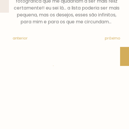
fotográfica que me ajudariam a ser mais feliz
certamente!! eu sei lá… a lista poderia ser mais
pequena, mas os desejos, esses são infinitos,
para mim e para os que me circundam…
anterior
próximo
outros artigos...
workshop | joana trigueiros
Um workshop com a Joana
Trigueiros, continuo a minha meta