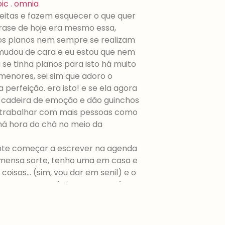
bic
.
omnia
itas e fazem esquecer o que quer
 frase de hoje era mesmo essa,
s planos nem sempre se realizam
g mudou de cara e eu estou que nem
se tinha planos para isto há muito
menores, sei sim que adoro o
 perfeição. era isto! e se ela agora
a cadeira de emoção e dão guinchos
ro trabalhar com mais pessoas como
há hora do chá no meio da
ente começar a escrever na agenda
 imensa sorte, tenho uma em casa e
coisas… (sim, vou dar em senil) e o
r, mas meu. os brincos esses vêm
não é rita? que bom que é ter
s magníficos.
re just perfect and let us forget