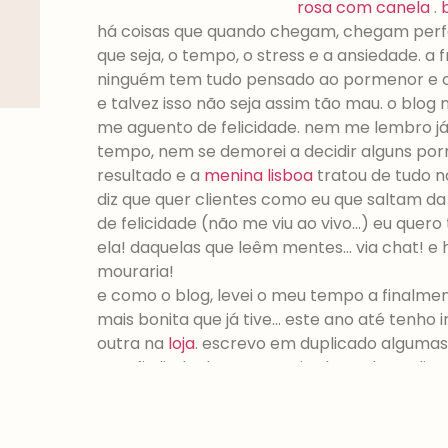
rosa com canela
.
há coisas que quando chegam, chegam perfe
que seja, o tempo, o stress e a ansiedade. a
ninguém tem tudo pensado ao pormenor e o
e talvez isso não seja assim tão mau. o blo
me aguento de felicidade. nem me lembro já 
tempo, nem se demorei a decidir alguns por
resultado e a
menina lisboa
tratou de tudo na
diz que quer clientes como eu que saltam d
de felicidade (não me viu ao vivo…) eu que
ela! daquelas que leêm mentes… via chat! e 
mouraria!
e como o blog, levei o meu tempo a finalm
mais bonita que já tive… este ano até tenho
outra na
loja
. escrevo em duplicado algumas 
meu fio lindo do nome mais chato de explica
complementar… só preciso furar as orelhas, 
coisas boas à nossa volta e tudo nestes ton
there are things that when they arrive, they’